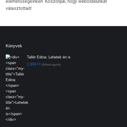
elérhetőségeinken. Köszönjük, hogy weboldalunkat
választottad!
Könyvek
Tallér Edina:
Lehetek én is
2,999
Ft
(Áfával együtt)