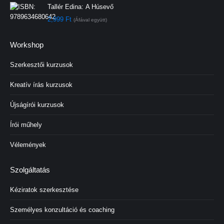
Tallér Edina:
A Húsevő
2,999
Ft
(Áfával együtt)
Workshop
Szerkesztői kurzusok
Kreatív írás kurzusok
Újságírói kurzusok
Írói műhely
Vélemények
Szolgáltatás
Kéziratok szerkesztése
Személyes konzultáció és coaching