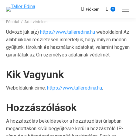
Fiókom
0
Főoldal
/
Adatvédelem
Üdvözöljük a(z)
https://www.talleredina.hu
weboldalon! Az
alábbiakban részletesen ismertetjük, hogy milyen módon
gyűjtünk, tárolunk és használunk adatokat, valamint hogyan
garantáljuk az Ön személyes adatainak védelmét.
Kik Vagyunk
Weboldalunk címe:
https://www.talleredina.hu
.
Hozzászólások
A hozzászólás beküldésekor a hozzászólási űrlapban
megadottakon kívül begyűjtésre kerül a hozzászóló IP-