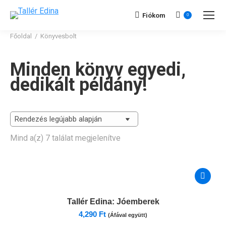
Fiókom
0
Főoldal
/
Könyvesbolt
Minden könyv egyedi,
dedikált példány!
Sorted
Mind a(z) 7 találat megjelenítve
by
latest
Tallér Edina:
Jóemberek
4,290
Ft
(Áfával együtt)