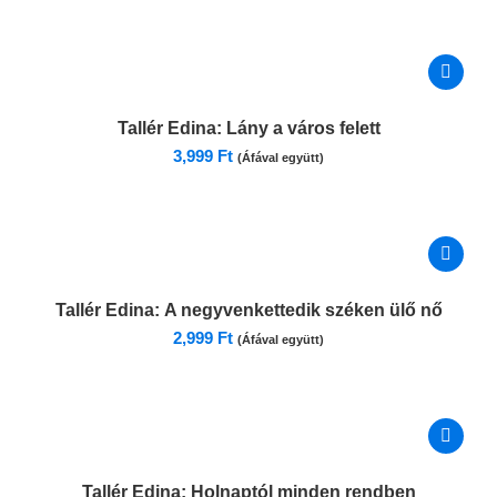
Tallér Edina:
Lány a város felett
3,999
Ft
(Áfával együtt)
Tallér Edina:
A negyvenkettedik széken ülő nő
2,999
Ft
(Áfával együtt)
Tallér Edina:
Holnaptól minden rendben