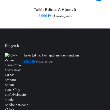
Tallér Edina:
A Húsevő
2,999
Ft
(Áfával együtt)
Könyvek
Tallér Edina:
Holnaptól minden rendben
2,999
Ft
(Áfával együtt)