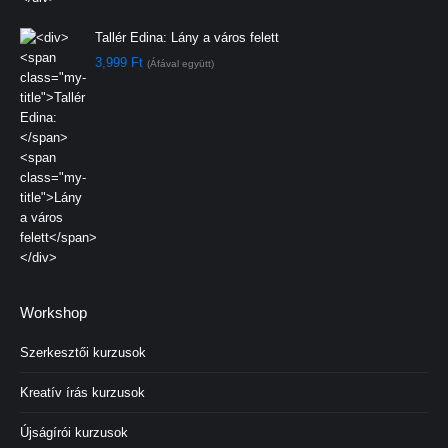
Tallér Edina:
Lány a város felett
3,999
Ft
(Áfával együtt)
Workshop
Szerkesztői kurzusok
Kreatív írás kurzusok
Újságírói kurzusok