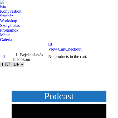
Bio
Könyvesbolt
Színház
Workshop
Szolgáltatás
Programok
Média
Galéria
0
View Cart
Checkout
Bejelentkezés
No products in the cart.
Facebook
Fiókom
page
opens
in
new
window
Podcast