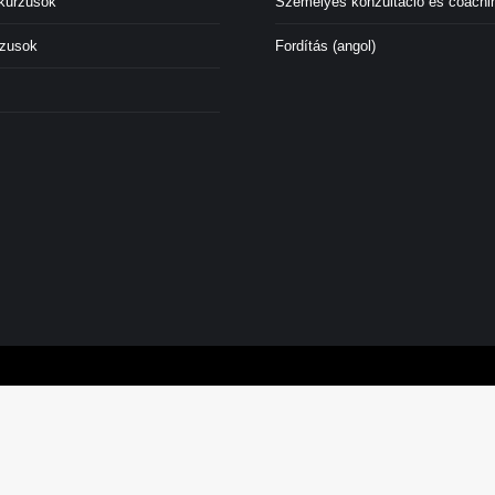
 kurzusok
Személyes konzultáció és coachi
rzusok
Fordítás (angol)