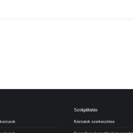
Szolgáltatás
 kurzusok
Kéziratok szerkesztése