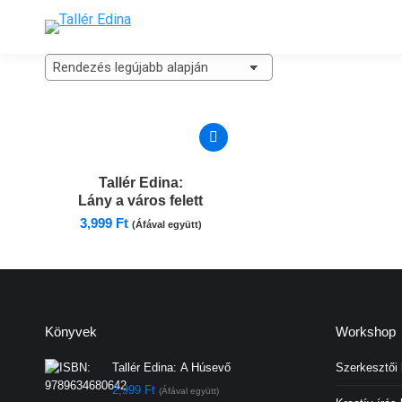
Tallér Edina:
Lány a város felett
3,999
Ft
(Áfával együtt)
Könyvek
Workshop
Tallér Edina:
A Húsevő
Szerkesztői
2,999
Ft
(Áfával együtt)