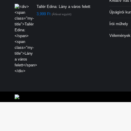
Kreatív írás
Tallér Edina:
Lány a város felett
Újságírói ku
3,999
Ft
(Áfával együtt)
Írói műhely
Vélemények