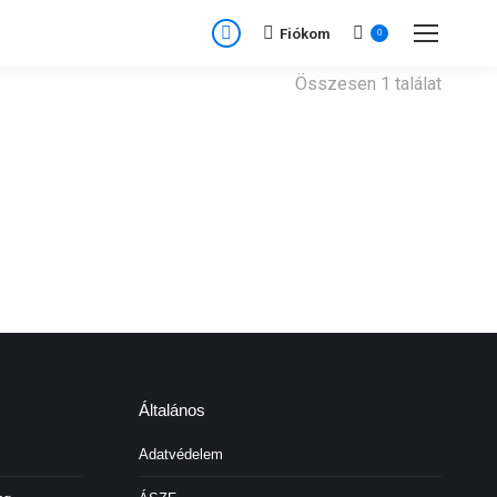
Fiókom
0
Facebook
page
Összesen 1 találat
opens
in
new
window
Általános
Adatvédelem